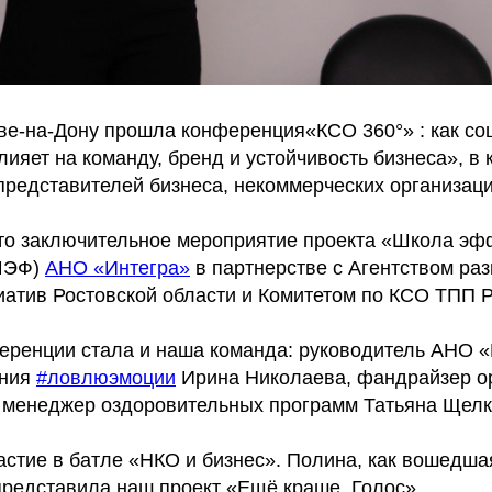
ове-на-Дону прошла конференция«КСО 360°» : как со
лияет на команду, бренд и устойчивость бизнеса», в
представителей бизнеса, некоммерческих организаци
о заключительное мероприятие проекта «Школа эф
ШЭФ)
АНО «Интегра»
в партнерстве с Агентством ра
иатив Ростовской области и Комитетом по КСО ТПП 
еренции стала и наша команда: руководитель АНО 
ения
#ловлюэмоции
Ирина Николаева, фандрайзер о
 менеджер оздоровительных программ Татьяна Щелк
астие в батле «НКО и бизнес». Полина, как вошедша
редставила наш проект «Ещё краше. Голос»