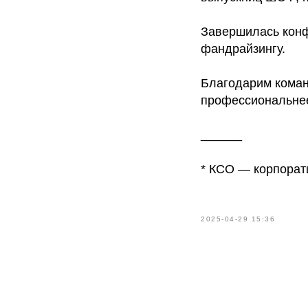
Завершилась конф
фандрайзингу.
Благодарим коман
профессиональне
______
* КСО — корпорат
2025-04-29 15:36