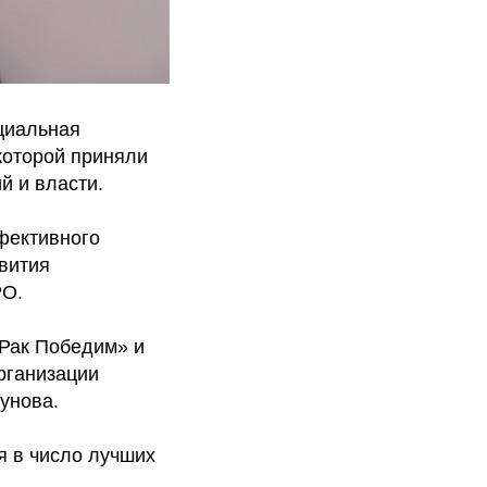
циальная
 которой приняли
й и власти.
фективного
звития
РО.
«Рак Победим» и
рганизации
унова.
я в число лучших