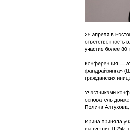
25 апреля в Рост
ответственность в
участие более 80 
Конференция — эт
фандрайзинга» (
гражданских иниц
Участниками конф
основатель движ
Полина Алтухова,
Ирина приняла уч
выпускниц ШЭФ, п