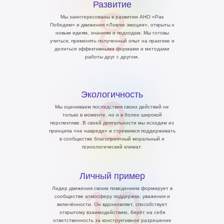
Развитие
8
Мы заинтересованы в развитии АНО «Рак
Победим» и движения «Ловлю эмоции», открыты к
новым идеям, знаниям и подходам. Мы готовы
учиться, применять полученный опыт на практике и
делиться эффективными формами и методами
работы друг с другом.
Экологичность
9
Мы оцениваем последствия своих действий не
только в моменте, но и в более широкой
перспективе. В своей деятельности мы исходим из
принципа «не навреди» и стремимся поддерживать
в сообществе благоприятный моральный и
психологический климат.
Личный пример
10
Лидер движения своим поведением формирует в
сообществе атмосферу поддержки, уважения и
включённости. Он вдохновляет, способствует
открытому взаимодействию, берёт на себя
ответственность за конструктивное разрешение