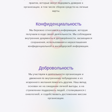
практик, которые могут подорвать доверие к
организации, в том числе сборов средств на личные
карты.
Конфиденциальность
6
Мы бережно относимся к информации, которую
получаем в ходе своей деятельности. Мы соблюдаем
внутренние документы и договорённости, касающиеся
сохранения, использования и неразглашения
конфиденциальной и инсайдерской информации.
Добровольность
7
Мы участвуем в деятельности организации и
движения по внутреннему побуждению и из
искреннего желания помогать другим. Наш вклад
основан не на ожидании личной выгоды, а на
стремлении поддержать людей, столкнувшихся с
онкологией, и содействовать достижению миссии
организации.