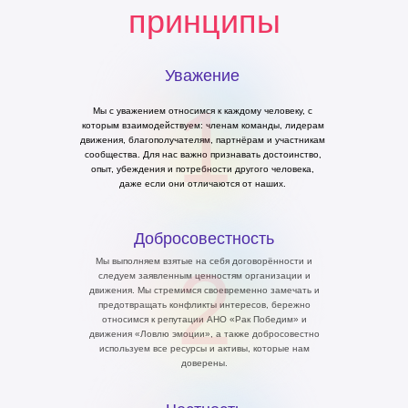
принципы
Уважение
1
Мы с уважением относимся к каждому человеку, с
которым взаимодействуем: членам команды, лидерам
движения, благополучателям, партнёрам и участникам
сообщества. Для нас важно признавать достоинство,
опыт, убеждения и потребности другого человека,
даже если они отличаются от наших.
Добросовестность
2
Мы выполняем взятые на себя договорённости и
следуем заявленным ценностям организации и
движения. Мы стремимся своевременно замечать и
предотвращать конфликты интересов, бережно
относимся к репутации АНО «Рак Победим» и
движения «Ловлю эмоции», а также добросовестно
используем все ресурсы и активы, которые нам
доверены.