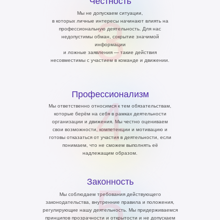
Честность
Мы не допускаем ситуации,
3
в которых личные интересы начинают влиять на
профессиональную деятельность. Для нас
недопустимы обман, сокрытие значимой
информации
и ложные заявления — такие действия
несовместимы с участием в команде и движении.
Профессионализм
4
Мы ответственно относимся к тем обязательствам,
которые берём на себя в рамках деятельности
организации и движения. Мы честно оцениваем
свои возможности, компетенции и мотивацию и
готовы отказаться от участия в деятельности, если
понимаем, что не сможем выполнять её
надлежащим образом.
Законность
5
Мы соблюдаем требования действующего
законодательства, внутренние правила и положения,
регулирующие нашу деятельность. Мы придерживаемся
принципов прозрачности и открытости и не допускаем