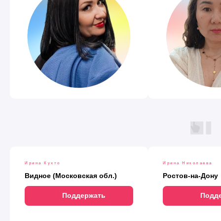
Ирина Кухто
Ирина Николаева
Видное (Московская обл.)
Ростов-на-Дону
Поддержать
Подд