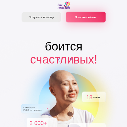
Помочь сейчас
Получить помощь
Онкология
боится
счастливых!
18
городов
2 000+