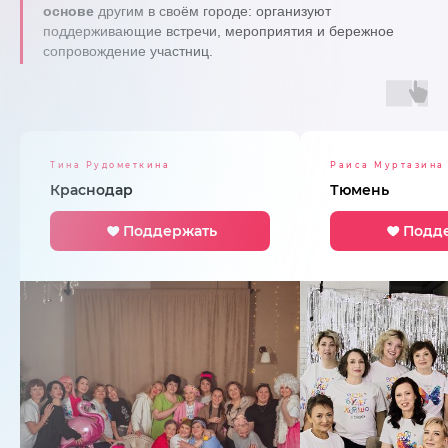
основе
другим в своём городе: организуют
поддерживающие встречи, мероприятия и бережное
сопровождение участниц.
Тина Рудометкина
Раиса Муртазина
Краснодар
Тюмень
Поддержать
Подд