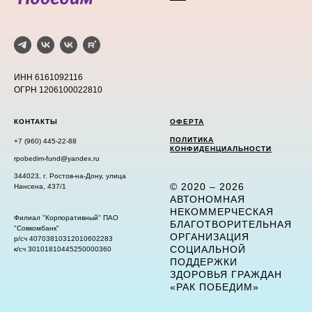
ИНН 6161092116
ОГРН 1206100022810
КОНТАКТЫ
ОФЕРТА
ПОЛИТИКА
+7 (960) 445-22-88
КОНФИДЕНЦИАЛЬНОСТИ
rpobedim-fund@yandex.ru
344023, г. Ростов-на-Дону, улица
© 2020 – 2026
Нансена, 437/1
АВТОНОМНАЯ
НЕКОММЕРЧЕСКАЯ
Филиал "Корпоративный" ПАО
БЛАГОТВОРИТЕЛЬНАЯ
"Совкомбанк"
ОРГАНИЗАЦИЯ
р/сч 40703810312010602283
СОЦИАЛЬНОЙ
к/сч 30101810445250000360
ПОДДЕРЖКИ
ЗДОРОВЬЯ ГРАЖДАН
«РАК ПОБЕДИМ»